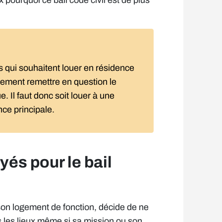
pourquoi ce bail code civil est de plus
s qui souhaitent louer en résidence
cilement remettre en question le
. Il faut donc soit louer à une
nce principale.
és pour le bail
son logement de fonction, décide de ne
s les lieux même si sa mission ou son