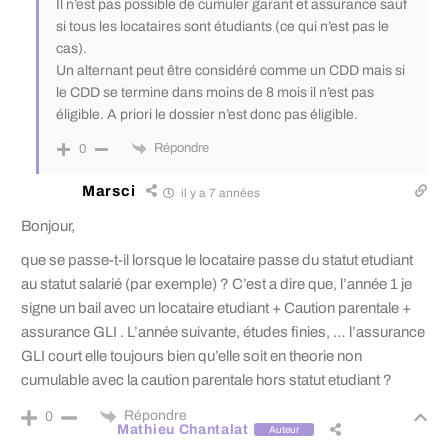
Il n’est pas possible de cumuler garant et assurance sauf
si tous les locataires sont étudiants (ce qui n’est pas le
cas).
Un alternant peut être considéré comme un CDD mais si
le CDD se termine dans moins de 8 mois il n’est pas
éligible. A priori le dossier n’est donc pas éligible.
Répondre
0
Marsci
il y a 7 années
Bonjour,
que se passe-t-il lorsque le locataire passe du statut etudiant
au statut salarié (par exemple) ? C’est a dire que, l’année 1 je
signe un bail avec un locataire etudiant + Caution parentale +
assurance GLI . L’année suivante, études finies, … l’assurance
GLI court elle toujours bien qu’elle soit en theorie non
cumulable avec la caution parentale hors statut etudiant ?
Répondre
0
Mathieu Chantalat
Auteur