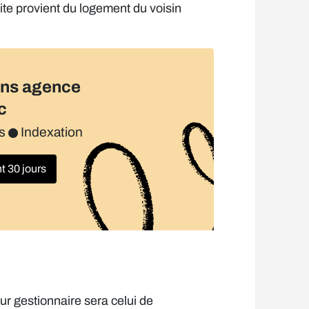
uite provient du logement du voisin
ans agence
c
es
Indexation
 30 jours
ur gestionnaire sera celui de