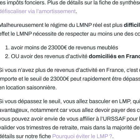
les impôts fonciers. Plus de détails sur la fiche de synthè
défiscaliser via l’amortissement
.
Malheureusement le régime du LMNP réel est plus
diffic
effet le LMNP nécessite de respecter au moins une des co
avoir moins de 23000€ de revenus meublés
OU avoir des revenus d’activité
domiciliés en Fran
Si vous n’avez plus de revenus d’activité en France, c’est
importe et le seuil de 23000€ peut rapidement être dépas
en location saisonnière.
Si vous dépassez le seuil, vous allez basculer en LMP, qu
avantageux, notamment car vous allez devoir payer des co
vous pouvez avoir envie de vous affilier à l’URSSAF pour 
valider vos trimestres de retraite, mais dans la majorité 
détails sur notre fiche
Pourquoi éviter le LMP ?
.