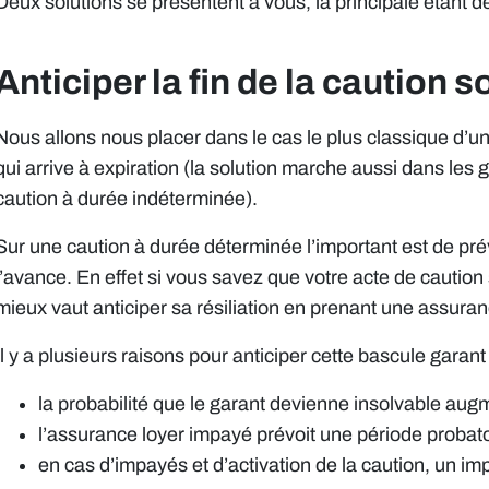
Deux solutions se présentent à vous, la principale étant d
Anticiper la fin de la caution s
Nous allons nous placer dans le cas le plus classique d’u
qui arrive à expiration (la solution marche aussi dans les 
caution à durée indéterminée).
Sur une caution à durée déterminée l’important est de pr
l’avance. En effet si vous savez que votre acte de caution 
mieux vaut anticiper sa résiliation en prenant une assuran
Il y a plusieurs raisons pour anticiper cette bascule gara
la probabilité que le garant devienne insolvable aug
l’assurance loyer impayé prévoit une période probat
en cas d’impayés et d’activation de la caution, un i