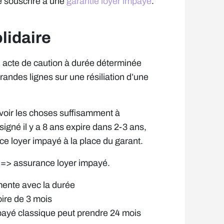
e souscrire à une
garantie loyer impayé
.
olidaire
n acte de caution à durée déterminée
grandes lignes sur une résiliation d’une
évoir les choses suffisamment à
signé il y a 8 ans expire dans 2-3 ans,
ce loyer impayé à la place du garant.
nt => assurance loyer impayé.
mente avec la durée
oire de 3 mois
mpayé classique peut prendre 24 mois