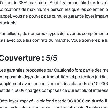
d’effort de 38% maximum. Sont également éligibles les ré
colocations de maximum 4 personnes qu’elles soient en ba
rappel, vous ne pouvez pas cumuler garantie loyer impayé
étudiants.
Par ailleurs, de nombreux types de revenus complémentair
cas avec tous les contrats du marché. Vous trouverez la l
Couverture : 5/5
Les garanties proposées par Cautionéo font partie des meil
composante dégradation immobilière et protection juridique
supplément avec respectivement des plafonds de 10 000€
est de 4 500€ charges comprises ce qui est plutôt intéress
Côté loyer impayé, le plafond est de
96 000€ en durée il
pour les locataires entrants. Une franchise de 3 mois sera