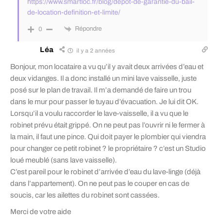
https://www.smartloc.fr/blog/depot-de-garantie-du-bail-
de-location-definition-et-limite/
Répondre
0
Léa
il y a 2 années
Bonjour, mon locataire a vu qu’il y avait deux arrivées d’eau et
deux vidanges. Il a donc installé un mini lave vaisselle, juste
posé sur le plan de travail. Il m’a demandé de faire un trou
dans le mur pour passer le tuyau d’évacuation. Je lui dit OK.
Lorsqu’il a voulu raccorder le lave-vaisselle, il a vu que le
robinet prévu était grippé. On ne peut pas l’ouvrir ni le fermer à
la main, il faut une pince. Qui doit payer le plombier qui viendra
pour changer ce petit robinet ? le propriétaire ? c’est un Studio
loué meublé (sans lave vaisselle).
C’est pareil pour le robinet d’arrivée d’eau du lave-linge (déjà
dans l’appartement). On ne peut pas le couper en cas de
soucis, car les ailettes du robinet sont cassées.
Merci de votre aide