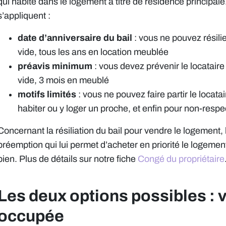
qui habite dans le logement à titre de résidence principale
s’appliquent :
date d’anniversaire du bail
: vous ne pouvez résilie
vide, tous les ans en location meublée
préavis minimum
: vous devez prévenir le locatair
vide, 3 mois en meublé
motifs limités
: vous ne pouvez faire partir le locat
habiter ou y loger un proche, et enfin pour non-respec
Concernant la résiliation du bail pour vendre le logement, 
préemption qui lui permet d’acheter en priorité le logement,
bien. Plus de détails sur notre fiche
Congé du propriétaire
Les deux options possibles : v
occupée