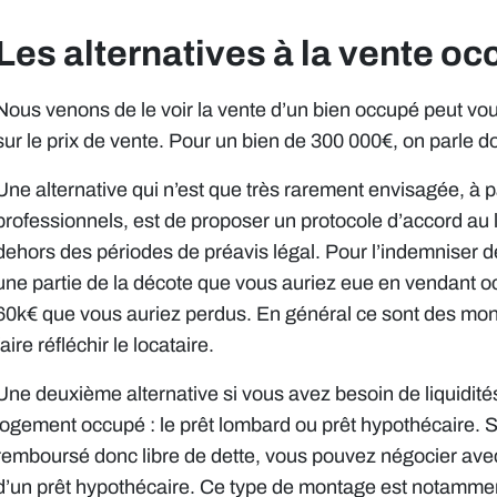
Les alternatives à la vente o
Nous venons de le voir la vente d’un bien occupé peut vo
sur le prix de vente. Pour un bien de 300 000€, on parle d
Une alternative qui n’est que très rarement envisagée, à 
professionnels, est de proposer un protocole d’accord au l
dehors des périodes de préavis légal. Pour l’indemniser d
une partie de la décote que vous auriez eue en vendant o
60k€ que vous auriez perdus. En général ce sont des mo
faire réfléchir le locataire.
Une deuxième alternative si vous avez besoin de liquidité
logement occupé : le prêt lombard ou prêt hypothécaire. S
remboursé donc libre de dette, vous pouvez négocier avec v
d’un prêt hypothécaire. Ce type de montage est notamment 