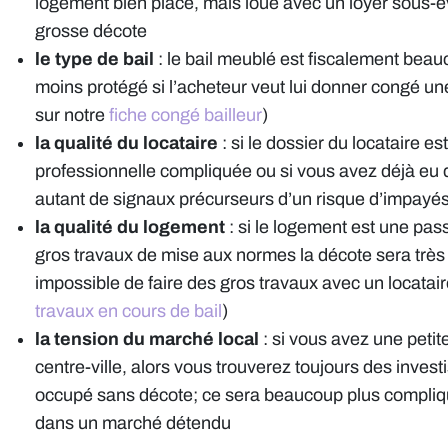
logement bien placé, mais loué avec un loyer sous-
grosse décote
le type de bail
: le bail meublé est fiscalement beau
moins protégé si l’acheteur veut lui donner congé une
sur notre
fiche congé bailleur
)
la qualité du locataire
: si le dossier du locataire es
professionnelle compliquée ou si vous avez déjà eu 
autant de signaux précurseurs d’un risque d’impayés 
la qualité du logement
: si le logement est une pas
gros travaux de mise aux normes la décote sera très f
impossible de faire des gros travaux avec un locatair
travaux en cours de bail
)
la tension du marché local
: si vous avez une peti
centre-ville, alors vous trouverez toujours des inves
occupé sans décote; ce sera beaucoup plus compliqué
dans un marché détendu