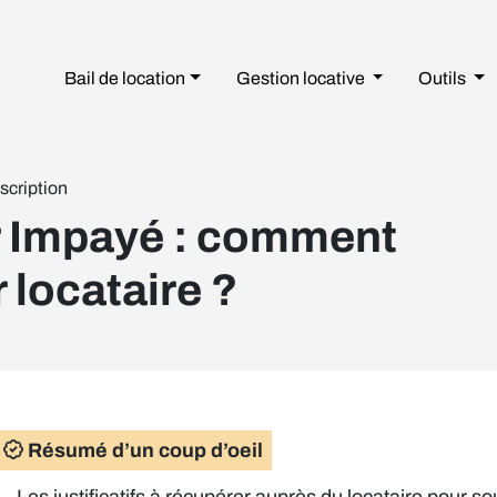
Bail de location
Gestion
locative
Outils
scription
 Impayé : comment
 locataire ?
Résumé d’un coup d’oeil