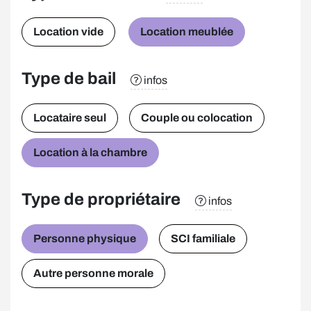
Location vide
Location meublée
Type de bail
infos
Locataire seul
Couple ou colocation
Location à la chambre
Type de propriétaire
infos
Personne physique
SCI familiale
Autre personne morale