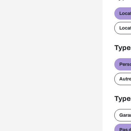
Locat
Locat
Type
Pers
Autr
Type
Gara
Pas d