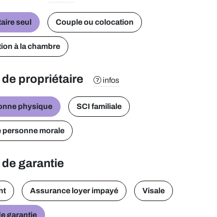
aire seul
Couple ou colocation
ion à la chambre
 de propriétaire
infos
onne physique
SCI familiale
e personne morale
 de garantie
nt
Assurance loyer impayé
Visale
e garantie