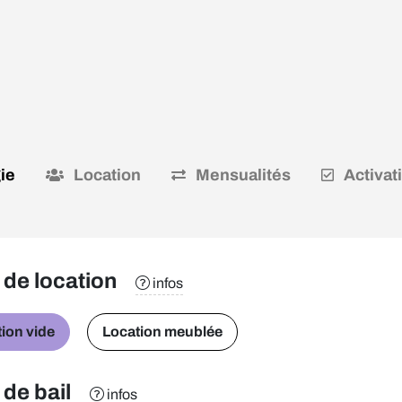
ie
Location
Mensualités
Activat
 de location
infos
ion vide
Location meublée
de bail
infos