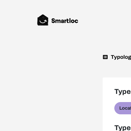
Typolog
Type
Locat
Type 